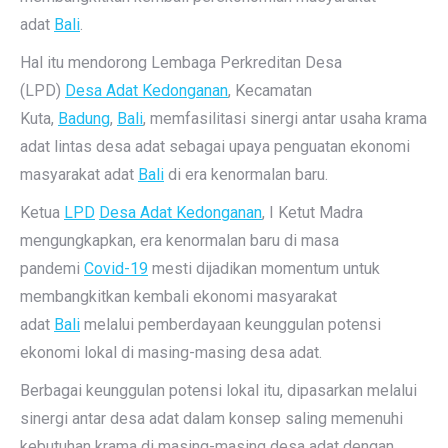
adat
Bali
.
Hal itu mendorong Lembaga Perkreditan Desa
(LPD)
Desa Adat Kedonganan
, Kecamatan
Kuta,
Badung
,
Bali
, memfasilitasi sinergi antar usaha krama
adat lintas desa adat sebagai upaya penguatan ekonomi
masyarakat adat
Bali
di era kenormalan baru.
Ketua
LPD
Desa Adat Kedonganan
, I Ketut Madra
mengungkapkan, era kenormalan baru di masa
pandemi
Covid-19
mesti dijadikan momentum untuk
membangkitkan kembali ekonomi masyarakat
adat
Bali
melalui pemberdayaan keunggulan potensi
ekonomi lokal di masing-masing desa adat.
Berbagai keunggulan potensi lokal itu, dipasarkan melalui
sinergi antar desa adat dalam konsep saling memenuhi
kebutuhan krama di masing-masing desa adat dengan