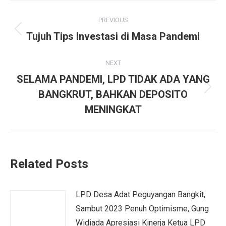
Post
PREVIOUS
navigation
Previous
Tujuh Tips Investasi di Masa Pandemi
post:
NEXT
SELAMA PANDEMI, LPD TIDAK ADA YANG
Next
BANGKRUT, BAHKAN DEPOSITO
post:
MENINGKAT
Related Posts
LPD Desa Adat Peguyangan Bangkit,
Sambut 2023 Penuh Optimisme, Gung
Widiada Apresiasi Kinerja Ketua LPD