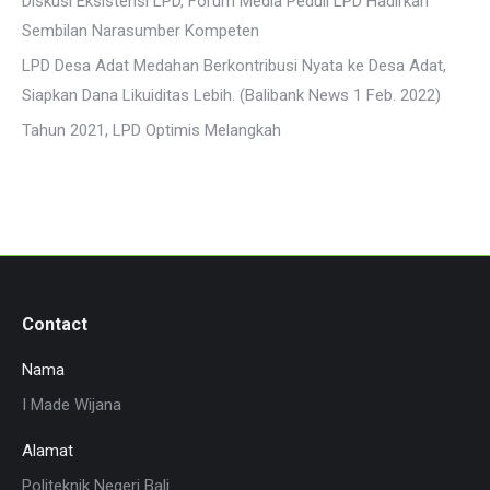
Diskusi Eksistensi LPD, Forum Media Peduli LPD Hadirkan
Sembilan Narasumber Kompeten
LPD Desa Adat Medahan Berkontribusi Nyata ke Desa Adat,
Siapkan Dana Likuiditas Lebih. (Balibank News 1 Feb. 2022)
Tahun 2021, LPD Optimis Melangkah
Contact
Nama
I Made Wijana
Alamat
Politeknik Negeri Bali ...